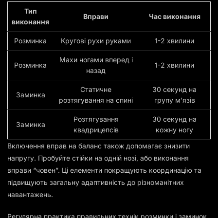
Тип
Вправи
Час виконання
виконання
Розминка
Кругові рухи руками
1-2 хвилини
Махи ногами вперед і
Розминка
1-2 хвилини
назад
Статичне
30 секунд на
Заминка
розтягування на спині
групу м’язів
Розтягування
30 секунд на
Заминка
квадрицепсів
кожну ногу
Включення вправ на баланс також допомагає знизити
напругу. Пробуйте стійки на одній нозі, або виконання
вправи “човен”. Ці елементи покращують координацію та
підвищують загальну адаптивність до різноманітних
навантажень.
Регулярна практика правильних технік розминки і заминок