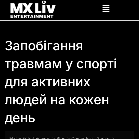
Запобігання
травмам у спорті
для активних
людей на кожен
день
>
>
>
MxLiv Entertainment
Blog
Computers, Games