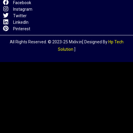
Facebook
Instagram
Twitter
LinkedIn
Pinterest
All Rights Reserved. © 2023-25 Mxliv.in[ Designed By
Hp Tech
Solution
]