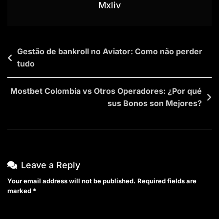
Mxliv
Gestão de bankroll no Aviator: Como não perder
tudo
Mostbet Colombia vs Otros Operadores: ¿Por qué
sus Bonos son Mejores?
Leave a Reply
Your email address will not be published.
Required fields are
marked
*