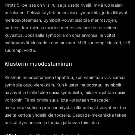
Pirots 5 -pelissä on viisi rullaa ja useita rivejä, mikä luo laajan
pelialueen. Pelissä käytetään erilaisia symboleita, jotka liittyvät
merirosvoteemaan. Symbolit voivat sisältää merirosvojen,
aarteen, karttojen ja muiden merirosvoaiheisten esineiden
kuvastoa. Jokaisella symbolilla on oma arvonsa, ja voitot
määräytyvät klusterin koon mukaan. Mitä suurempi klusteri, sitä
suurempi voitto.
Klusterin muodostuminen
Klusterin muodostuminen tapahtuu, kun vähintään viisi samaa
symbolia osuu vierekkäin. Kun klusteri muodostuu, symbolit
häviävät ja tilalle tulee uusia symboleita, mikä voi johtaa uusiin
voittoihin. Tämä ominaisuus, jota kutsutaan “cascade” -
mekaniikaksi, lisää pelin jännitystä, sillä pelaajat voivat voittaa
useita kertoja yhdellä kierroksella. Cascade-mekaniikka tekee
pelistä dynaamisen ja tarjoaa jatkuvaa toimintaa.