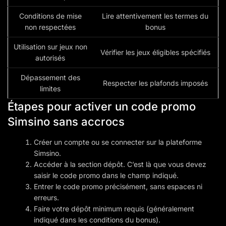
Conditions de mise
Lire attentivement les termes du
non respectées
bonus
Utilisation sur jeux non
Vérifier les jeux éligibles spécifiés
autorisés
Dépassement des
Respecter les plafonds imposés
limites
Étapes pour activer un code promo
Simsino sans accrocs
Créer un compte ou se connecter sur la plateforme
Simsino.
Accéder à la section dépôt. C’est là que vous devez
saisir le code promo dans le champ indiqué.
Entrer le code promo précisément, sans espaces ni
erreurs.
Faire votre dépôt minimum requis (généralement
indiqué dans les conditions du bonus).