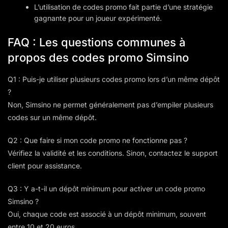
L’utilisation de codes promo fait partie d’une stratégie
gagnante pour un joueur expérimenté.
FAQ : Les questions communes à
propos des codes promo Simsino
Q1 : Puis-je utiliser plusieurs codes promo lors d’un même dépôt
?
Non, Simsino ne permet généralement pas d’empiler plusieurs
codes sur un même dépôt.
Q2 : Que faire si mon code promo ne fonctionne pas ?
Vérifiez la validité et les conditions. Sinon, contactez le support
client pour assistance.
Q3 : Y a-t-il un dépôt minimum pour activer un code promo
Simsino ?
Oui, chaque code est associé à un dépôt minimum, souvent
entre 10 et 20 euros.