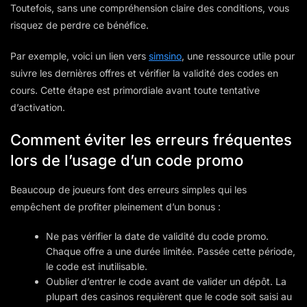
Toutefois, sans une compréhension claire des conditions, vous
risquez de perdre ce bénéfice.
Par exemple, voici un lien vers
simsino
, une ressource utile pour
suivre les dernières offres et vérifier la validité des codes en
cours. Cette étape est primordiale avant toute tentative
d’activation.
Comment éviter les erreurs fréquentes
lors de l’usage d’un code promo
Beaucoup de joueurs font des erreurs simples qui les
empêchent de profiter pleinement d’un bonus :
Ne pas vérifier la date de validité du code promo.
Chaque offre a une durée limitée. Passée cette période,
le code est inutilisable.
Oublier d’entrer le code avant de valider un dépôt. La
plupart des casinos requièrent que le code soit saisi au