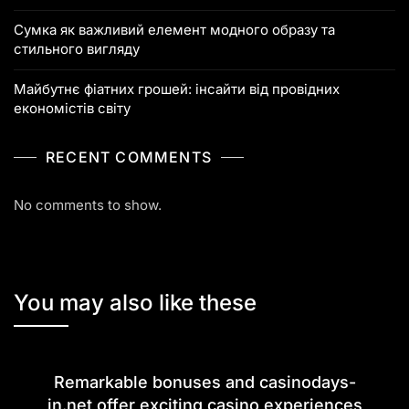
Сумка як важливий елемент модного образу та
стильного вигляду
Майбутнє фіатних грошей: інсайти від провідних
економістів світу
RECENT COMMENTS
No comments to show.
You may also like these
Remarkable bonuses and casinodays-
in.net offer exciting casino experiences