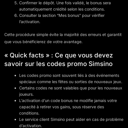
Confirmer le dépôt. Une fois validé, le bonus sera
automatiquement crédité selon les conditions.
Consulter la section “Mes bonus” pour vérifier
l’activation.
Cette procédure simple évite la majorité des erreurs et garantit
que vous bénéficierez de votre avantage.
« Quick facts » : Ce que vous devez
savoir sur les codes promo Simsino
Les codes promo sont souvent liés à des événements
spéciaux comme les fêtes ou sorties de nouveaux jeux.
Certains codes ne sont valables que pour les nouveaux
joueurs.
L’activation d’un code bonus ne modifie jamais votre
capacité à retirer vos gains, sous réserve des
conditions.
Le service client Simsino peut aider en cas de problème
d’activation.