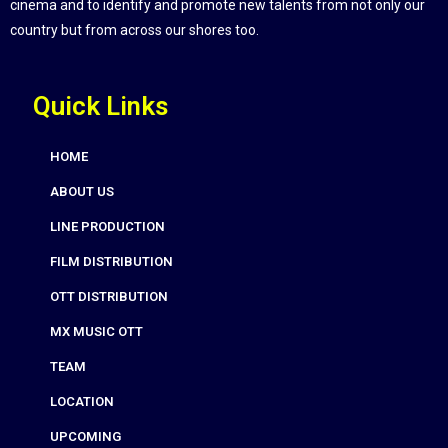
cinema and to identify and promote new talents from not only our
country but from across our shores too.
Quick Links
HOME
ABOUT US
LINE PRODUCTION
FILM DISTRIBUTION
OTT DISTRIBUTION
MX MUSIC OTT
TEAM
LOCATION
UPCOMING