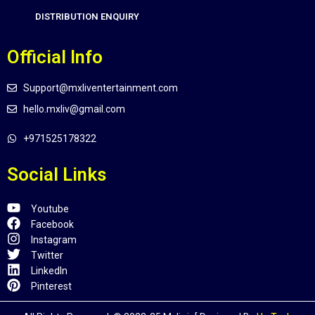
DISTRIBUTION ENQUIRY
Official Info
Support@mxliventertainment.com
hello.mxliv@gmail.com
+971525178322
Social Links
Youtube
Facebook
Instagram
Twitter
LinkedIn
Pinterest