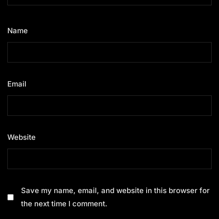
Name
*
Email
*
Website
Save my name, email, and website in this browser for
the next time I comment.