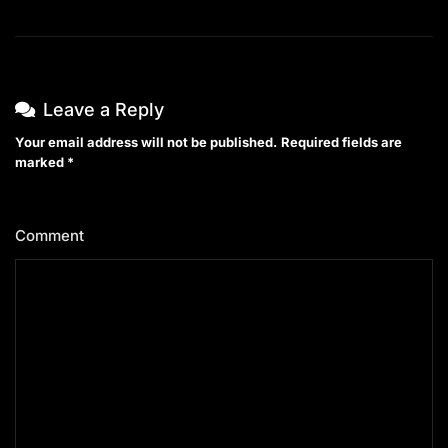
Leave a Reply
Your email address will not be published.
Required fields are
marked
*
Comment
*