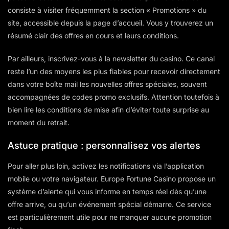
consiste à visiter fréquemment la section « Promotions » du
site, accessible depuis la page d’accueil. Vous y trouverez un
résumé clair des offres en cours et leurs conditions.
Par ailleurs, inscrivez-vous à la newsletter du casino. Ce canal
reste l’un des moyens les plus fiables pour recevoir directement
dans votre boîte mail les nouvelles offres spéciales, souvent
accompagnées de codes promo exclusifs. Attention toutefois à
bien lire les conditions de mise afin d’éviter toute surprise au
moment du retrait.
Astuce pratique : personnalisez vos alertes
Pour aller plus loin, activez les notifications via l’application
mobile ou votre navigateur. Europe Fortune Casino propose un
système d’alerte qui vous informe en temps réel dès qu’une
offre arrive, ou qu’un événement spécial démarre. Ce service
est particulièrement utile pour ne manquer aucune promotion