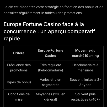
La clé est d’adapter votre stratégie en fonction des bonus et de
consulter régulièrement le tableau des promotions.
Europe Fortune Casino face à la
concurrence : un aperçu comparatif
rapide
Europe Fortune
Moyenne du
Critère
Casino
marché iGaming
Fréquence des
Très régulière
Hebdomadaire à
promotions
(hebdomadaire)
mensuelle
Variés et bien
Souvent limités à 2-
Types de bonus
segmentés
3 types
Conditions de
Moyennes (x30 en
Souvent plus
mise
général)
restrictives (x40+)