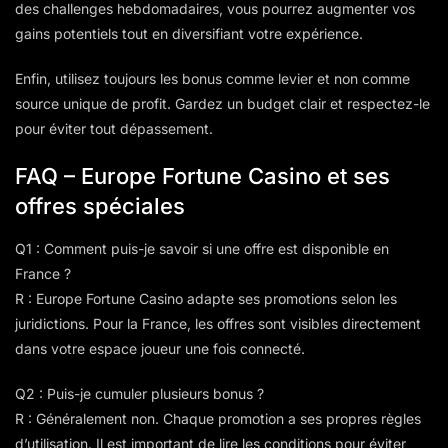
des challenges hebdomadaires, vous pourrez augmenter vos
gains potentiels tout en diversifiant votre expérience.
Enfin, utilisez toujours les bonus comme levier et non comme
source unique de profit. Gardez un budget clair et respectez-le
pour éviter tout dépassement.
FAQ – Europe Fortune Casino et ses
offres spéciales
Q1 : Comment puis-je savoir si une offre est disponible en
France ?
R : Europe Fortune Casino adapte ses promotions selon les
juridictions. Pour la France, les offres sont visibles directement
dans votre espace joueur une fois connecté.
Q2 : Puis-je cumuler plusieurs bonus ?
R : Généralement non. Chaque promotion a ses propres règles
d’utilisation. Il est important de lire les conditions pour éviter