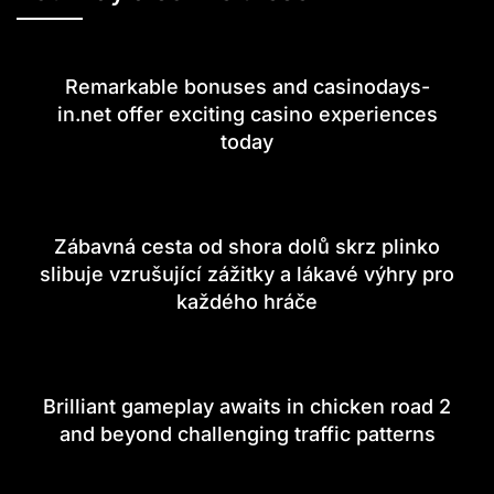
Remarkable bonuses and casinodays-
in.net offer exciting casino experiences
today
Zábavná cesta od shora dolů skrz plinko
slibuje vzrušující zážitky a lákavé výhry pro
každého hráče
Brilliant gameplay awaits in chicken road 2
and beyond challenging traffic patterns