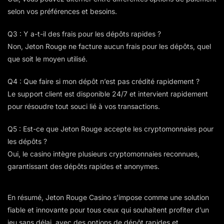
selon vos préférences et besoins.
Q3 : Y a-t-il des frais pour les dépôts rapides ?
Non, Jeton Rouge ne facture aucun frais pour les dépôts, quel
que soit le moyen utilisé.
Q4 : Que faire si mon dépôt n’est pas crédité rapidement ?
Le support client est disponible 24/7 et intervient rapidement
pour résoudre tout souci lié à vos transactions.
Q5 : Est-ce que Jeton Rouge accepte les cryptomonnaies pour
les dépôts ?
Oui, le casino intègre plusieurs cryptomonnaies reconnues,
garantissant des dépôts rapides et anonymes.
En résumé, Jeton Rouge Casino s’impose comme une solution
fiable et innovante pour tous ceux qui souhaitent profiter d’un
jeu sans délai, avec des options de dépôt rapides et