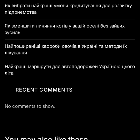
Як вибрати найкращі умови кредитування для розвитку
підприємства
Як зменшити линяння котів у вашій оселі без зайвих
зусиль
Найпоширеніші хвороби овочів в Україні та методи їх
лікування
Найкращі маршрути для автоподорожей Україною цього
літа
RECENT COMMENTS
No comments to show.
You may also like these