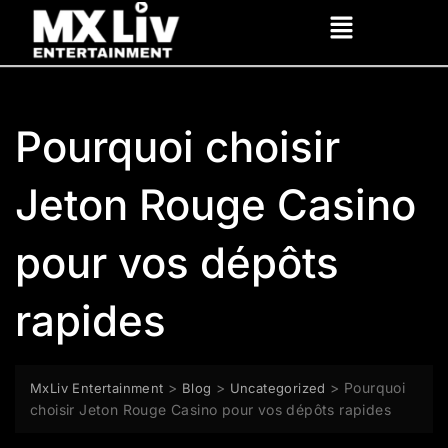
Pourquoi choisir
Jeton Rouge Casino
pour vos dépôts
rapides
>
>
>
Pourquoi
MxLiv Entertainment
Blog
Uncategorized
choisir Jeton Rouge Casino pour vos dépôts rapides