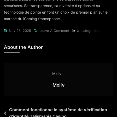
sécurisées. Sa transparence, sa diversité d’options et sa
technologie de pointe en font un choix de premier plan sur le
marché du iGaming francophone.
Nov 28, 2025
Leave A Comment
Uncategorized
About the Author
Mxliv
Comment fonctionne le système de vérification
d’identité Talismania Casino