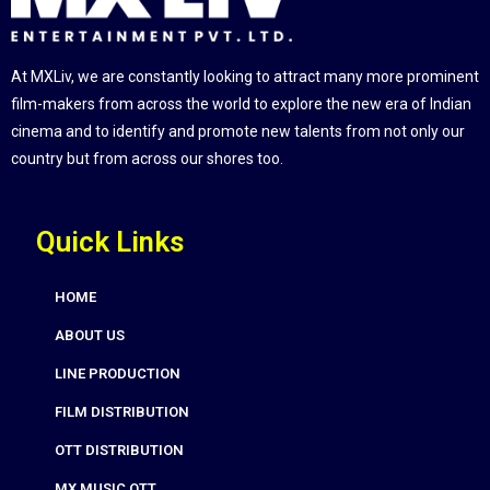
At MXLiv, we are constantly looking to attract many more prominent
film-makers from across the world to explore the new era of Indian
cinema and to identify and promote new talents from not only our
country but from across our shores too.
Quick Links
HOME
ABOUT US
LINE PRODUCTION
FILM DISTRIBUTION
OTT DISTRIBUTION
MX MUSIC OTT