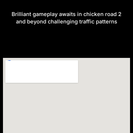
Brilliant gameplay awaits in chicken road 2
and beyond challenging traffic patterns