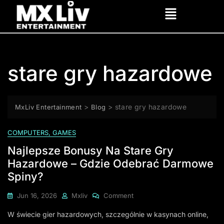
stare gry hazardowe
>
>
stare gry hazardowe
MxLiv Entertainment
Blog
COMPUTERS, GAMES
Najlepsze Bonusy Na Stare Gry
Hazardowe – Gdzie Odebrać Darmowe
Spiny?
Jun 16, 2026
Mxliv
Comment
W świecie gier hazardowych, szczególnie w kasynach online,