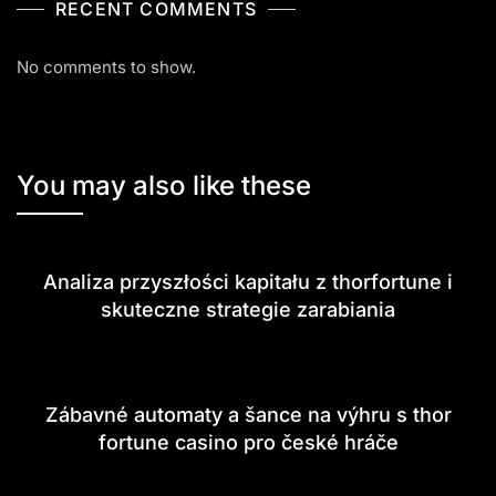
RECENT COMMENTS
No comments to show.
You may also like these
Analiza przyszłości kapitału z thorfortune i
skuteczne strategie zarabiania
Zábavné automaty a šance na výhru s thor
fortune casino pro české hráče