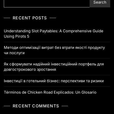
Search
RECENT POSTS
Understanding Slot Paytables: A Comprehensive Guide
Using Pirots 5
Методи оптимізації витрат без втрати якості продукту
чи послуги
Як сформувати надійний інвестиційний портфель для
довгострокового зростання
Інвестиції в готельний бізнес: перспективи та ризики
Términos de Chicken Road Explicados: Un Glosario
RECENT COMMENTS