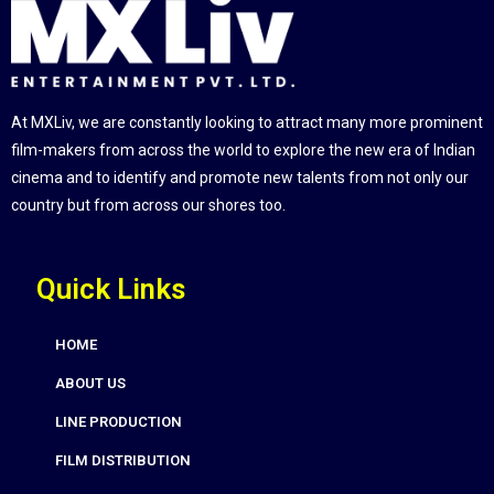
At MXLiv, we are constantly looking to attract many more prominent
film-makers from across the world to explore the new era of Indian
cinema and to identify and promote new talents from not only our
country but from across our shores too.
Quick Links
HOME
ABOUT US
LINE PRODUCTION
FILM DISTRIBUTION