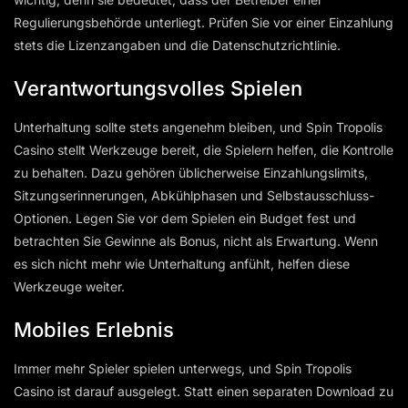
Regulierungsbehörde unterliegt. Prüfen Sie vor einer Einzahlung
stets die Lizenzangaben und die Datenschutzrichtlinie.
Verantwortungsvolles Spielen
Unterhaltung sollte stets angenehm bleiben, und Spin Tropolis
Casino stellt Werkzeuge bereit, die Spielern helfen, die Kontrolle
zu behalten. Dazu gehören üblicherweise Einzahlungslimits,
Sitzungserinnerungen, Abkühlphasen und Selbstausschluss-
Optionen. Legen Sie vor dem Spielen ein Budget fest und
betrachten Sie Gewinne als Bonus, nicht als Erwartung. Wenn
es sich nicht mehr wie Unterhaltung anfühlt, helfen diese
Werkzeuge weiter.
Mobiles Erlebnis
Immer mehr Spieler spielen unterwegs, und Spin Tropolis
Casino ist darauf ausgelegt. Statt einen separaten Download zu