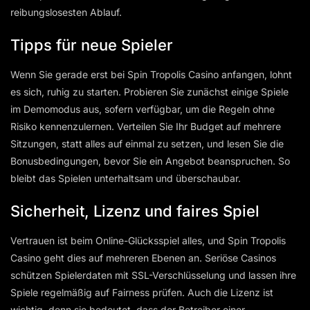
reibungslosesten Ablauf.
Tipps für neue Spieler
Wenn Sie gerade erst bei Spin Tropolis Casino anfangen, lohnt
es sich, ruhig zu starten. Probieren Sie zunächst einige Spiele
im Demomodus aus, sofern verfügbar, um die Regeln ohne
Risiko kennenzulernen. Verteilen Sie Ihr Budget auf mehrere
Sitzungen, statt alles auf einmal zu setzen, und lesen Sie die
Bonusbedingungen, bevor Sie ein Angebot beanspruchen. So
bleibt das Spielen unterhaltsam und überschaubar.
Sicherheit, Lizenz und faires Spiel
Vertrauen ist beim Online-Glücksspiel alles, und Spin Tropolis
Casino geht dies auf mehreren Ebenen an. Seriöse Casinos
schützen Spielerdaten mit SSL-Verschlüsselung und lassen ihre
Spiele regelmäßig auf Fairness prüfen. Auch die Lizenz ist
wichtig, denn sie bedeutet, dass der Betreiber einer