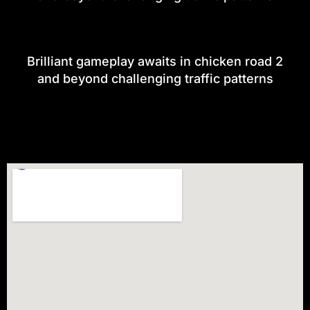
Brilliant gameplay awaits in chicken road 2
and beyond challenging traffic patterns